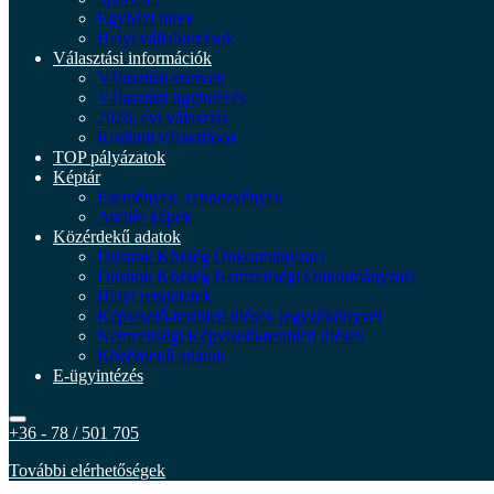
Egyházi hírek
Helyi vállalkozások
Választási információk
Választási szervek
Választási ügyintézés
2026. évi választás
Korábbi választások
TOP pályázatok
Képtár
Események, rendezvények
Archív képek
Közérdekű adatok
Dusnok Község Önkormányzata
Dusnok Község Nemzetiségi Önkormányzata
Helyi rendeletek
Képviselő-testületi ülések jegyzőkönyvei
Nemzetiségi Képviselő-testületi ülések
Közérdekű adatok
E-ügyintézés
+36 - 78 / 501 705
További elérhetőségek