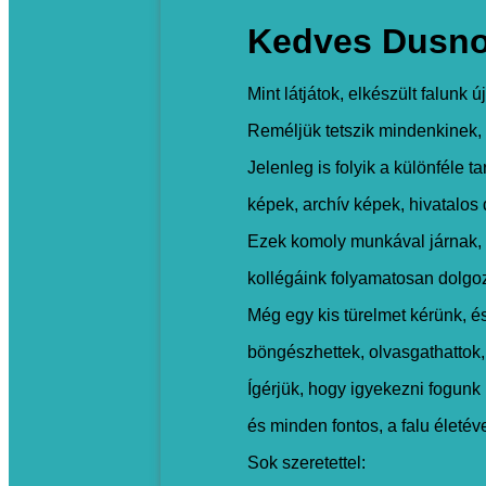
Kedves Dusno
Mint látjátok, elkészült falunk ú
Reméljük tetszik mindenkinek, 
Jelenleg is folyik a különféle ta
képek, archív képek, hivatalo
Ezek komoly munkával járnak
kollégáink folyamatosan dolgoz
Még egy kis türelmet kérünk, 
böngészhettek, olvasgathattok,
Ígérjük, hogy igyekezni fogunk 
és minden fontos, a falu életé
Sok szeretettel: