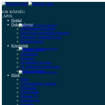
NOK KÖZSÉG
LAPJA
főoldal
Önkormányzat
Polgármesteri köszöntő
Helyi Esélyegyenlőségi Program
Fejlesztési, rendezési tervek
Közadat kereső
Községünk
Településtörténet
Adottságok
Turizmus
Te édesajkú rác falu...
Ti, slatkorečivo racko selo...
A falu képekben
Hírek
Hírek
A Polgármester válaszol
Pályázatok
Eladó házak
Dusnok TV
Intézmények
Sportélet