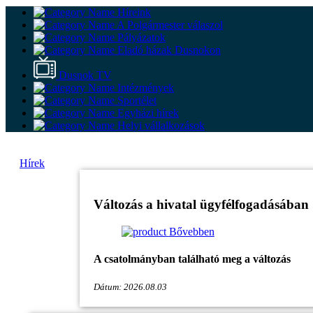
Híreink
A Polgármester válaszol
Pályázatok
Eladó házak Dusnokon
Dusnok TV
Intézmények
Sportélet
Egyházi hírek
Helyi vállalkozások
Hírek
Változás a hivatal ügyfélfogadásában
Bővebben
A csatolmányban található meg a változás
Dátum: 2026.08.03