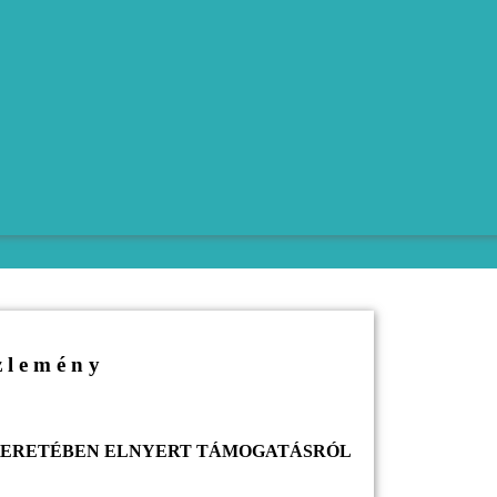
z l e m é n y
KERETÉBEN ELNYERT TÁMOGATÁSRÓL