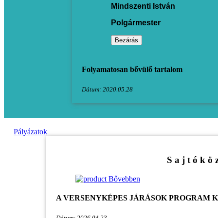
Mindszenti István
Polgármester
Bezárás
Folyamatosan bővülő tartalom
Dátum: 2020.05.28
Pályázatok
S a j t ó k ö 
Bővebben
A VERSENYKÉPES JÁRÁSOK PROGRAM 
Dátum: 2026.04.23