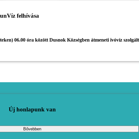
unVíz felhívása
énteken) 06.00 óra között Dusnok Községben átmeneti ivóvíz szolgált
Új honlapunk van
Bővebben