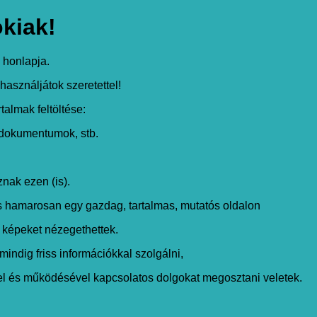
kiak!
j honlapja.
használjátok szeretettel!
rtalmak feltöltése:
s dokumentumok, stb.
,
nak ezen (is).
és hamarosan egy gazdag, tartalmas, mutatós oldalon
 képeket nézegethettek.
mindig friss információkkal szolgálni,
vel és működésével kapcsolatos dolgokat megosztani veletek.